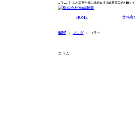
コラム | 土木工事全般の株式会社福嶋興業公式WEBサ
HOME
業務案
HOME
»
ブログ
» コラム
コラム