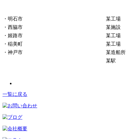
・明石市
某工場
・西脇市
某施設
・姬路市
某工場
・稲美町
某工場
・神戸市
某造船所
某駅
一覧に戻る